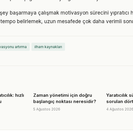
şey başarmaya çalışmak motivasyon sürecini yıpratıcı hal
ir tempo belirlemek, uzun mesafede çok daha verimli son
vasyonu artırma
ilham kaynakları
cılık: hızlı
Zaman yönetimi için doğru
Yaratıcılık 
u
başlangıç noktası neresidir?
sorulan dör
5 Ağustos 2026
4 Ağustos 202