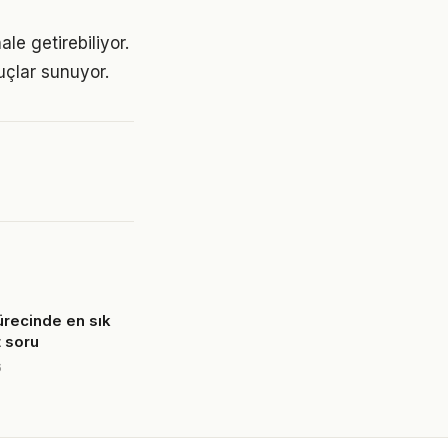
e getirebiliyor.
uçlar sunuyor.
sürecinde en sık
t soru
6