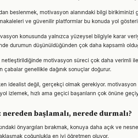
an beslenmek, motivasyon alanındaki bilgi birikiminizi g
akaleleri ve güvenilir platformlar bu konuda yol gösteric
ivasyon konusunda yalnızca yüzeysel bilgiyle karar veri
iğinde durumun düşünüldüğünden çok daha kapsamlı oldu
 netleştirildiğinde motivasyon süreci çok daha verimli iler
n çabalar genellikle dağınık sonuçlar doğurur.
en idealist değil, gerçekçi olmak gerekiyor. motivasyon
r yol izlemek, hızlı ama geçici başarıların çok önüne geçiy
: nereden başlamalı, nerede durmalı?
ndaki önyargıları bırakmak, konuya daha açık ve nesnel
aklaşmak çoğunlukla en iyi öğretmen oluyor.