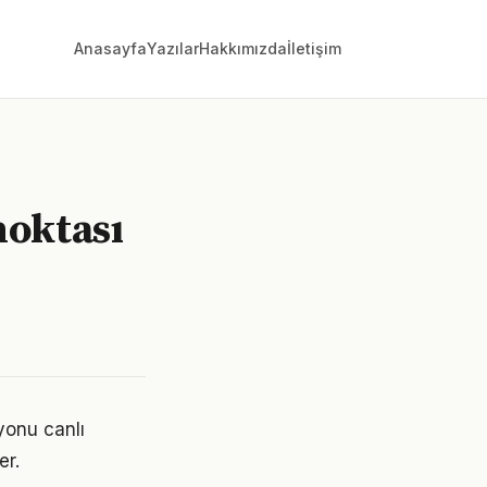
Anasayfa
Yazılar
Hakkımızda
İletişim
noktası
yonu canlı
er.