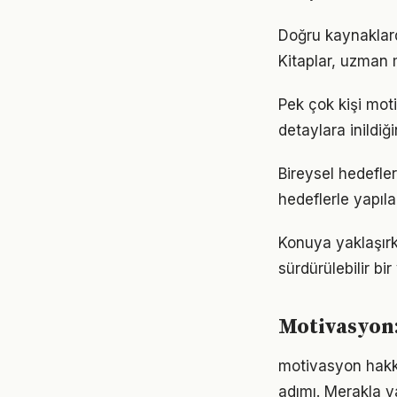
Doğru kaynaklard
Kitaplar, uzman m
Pek çok kişi mot
detaylara inild
Bireysel hedefler
hedeflerle yapıla
Konuya yaklaşırk
sürdürülebilir bi
Motivasyon
motivasyon hakkı
adımı. Merakla y