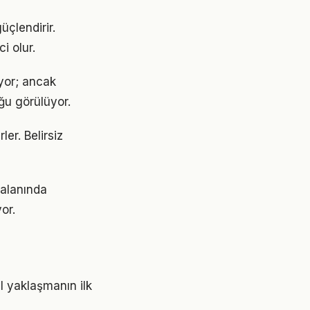
üçlendirir.
i olur.
yor; ancak
ğu görülüyor.
ler. Belirsiz
 alanında
or.
 yaklaşmanın ilk