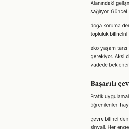
Alanındaki geliş
sağlıyor. Güncel 
doğa koruma den
topluluk bilincin
eko yaşam tarzı a
gerekiyor. Aksi
vadede beklenen
Başarılı çe
Pratik uygulamala
öğrenilenleri hay
çevre bilinci den
sinyali. Her enge