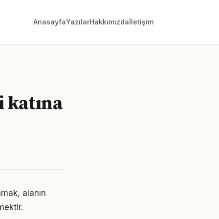
Anasayfa
Yazılar
Hakkımızda
İletişim
i katına
amak, alanın
ektir.