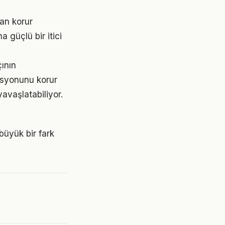
an korur
 güçlü bir itici
çının
asyonunu korur
avaşlatabiliyor.
büyük bir fark