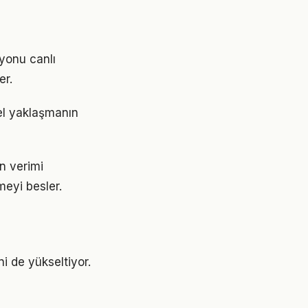
yonu canlı
er.
el yaklaşmanın
en verimi
meyi besler.
ni de yükseltiyor.