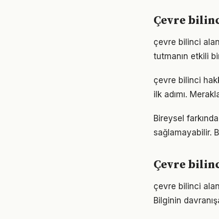
Çevre bilin
çevre bilinci al
tutmanın etkili 
çevre bilinci ha
ilk adımı. Merak
Bireysel farkında
sağlamayabilir. 
Çevre bilin
çevre bilinci ala
Bilginin davranı