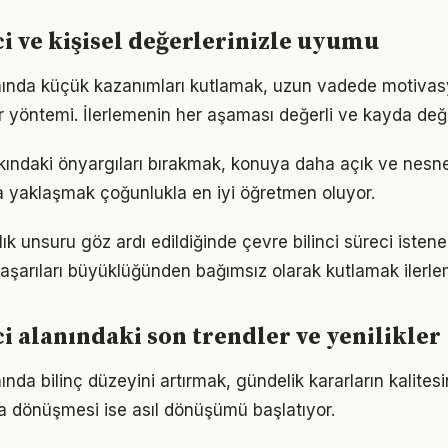
ci ve kişisel değerlerinizle uyumu
anında küçük kazanımları kutlamak, uzun vadede motivas
bir yöntemi. İlerlemenin her aşaması değerli ve kayda değ
kkındaki önyargıları bırakmak, konuya daha açık ve nesn
la yaklaşmak çoğunlukla en iyi öğretmen oluyor.
lık unsuru göz ardı edildiğinde çevre bilinci süreci isten
Başarıları büyüklüğünden bağımsız olarak kutlamak ilerle
ci alanındaki son trendler ve yenilikler
nında bilinç düzeyini artırmak, gündelik kararların kalitesi
şa dönüşmesi ise asıl dönüşümü başlatıyor.