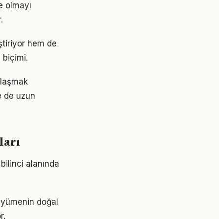
e olmayı
.
tiriyor hem de
 biçimi.
 ulaşmak
e de uzun
ları
bilinci alanında
 büyümenin doğal
r.