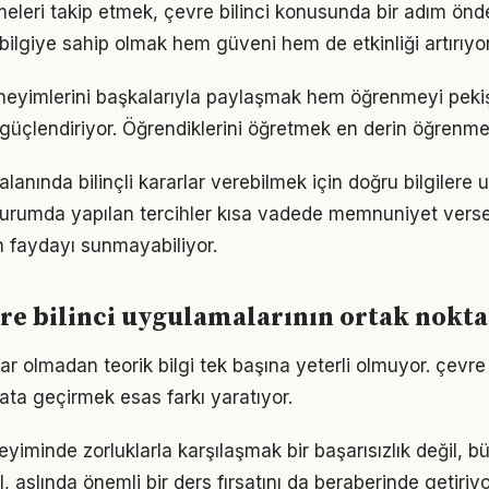
meleri takip etmek, çevre bilinci konusunda bir adım önd
bilgiye sahip olmak hem güveni hem de etkinliği artırıyor
eyimlerini başkalarıyla paylaşmak hem öğrenmeyi pekiş
i güçlendiriyor. Öğrendiklerini öğretmek en derin öğrenme
lanında bilinçli kararlar verebilmek için doğru bilgilere
 durumda yapılan tercihler kısa vadede memnuniyet vers
 faydayı sunmayabiliyor.
vre bilinci uygulamalarının ortak nokta
r olmadan teorik bilgi tek başına yeterli olmuyor. çevre 
ata geçirmek esas farkı yaratıyor.
eyiminde zorluklarla karşılaşmak bir başarısızlık değil,
l, aslında önemli bir ders fırsatını da beraberinde getiriyo