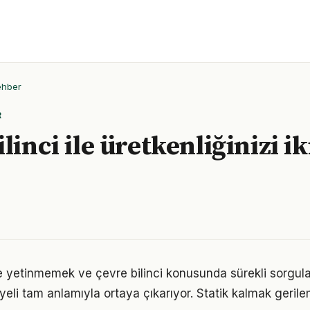
ehber
R
linci ile üretkenliğinizi ik
le yetinmemek ve çevre bilinci konusunda sürekli sorgul
eli tam anlamıyla ortaya çıkarıyor. Statik kalmak gerilem