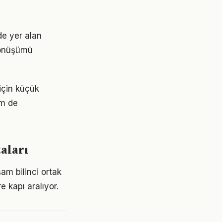
e yer alan
 dönüşümü
için küçük
em de
aları
am bilinci ortak
e kapı aralıyor.