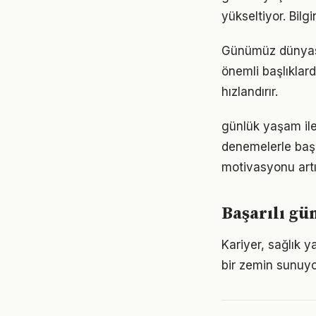
yükseltiyor. Bil
Günümüz dünyası
önemli başlıklar
hızlandırır.
günlük yaşam ile
denemelerle başl
motivasyonu artır
Başarılı gü
Kariyer, sağlık 
bir zemin sunuyor