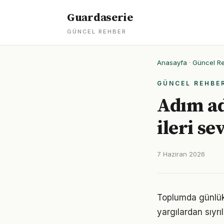
Guardaserie
GÜNCEL REHBER
Anasayfa
·
Güncel R
GÜNCEL REHBE
Adım ad
ileri se
7 Haziran 2026
Toplumda günlük y
yargılardan sıyrı