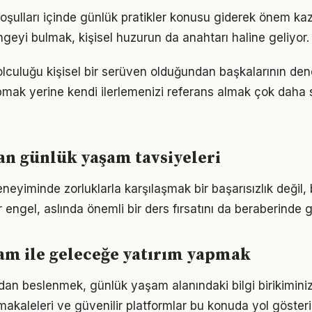
ulları içinde günlük pratikler konusu giderek önem kaza
geyi bulmak, kişisel huzurun da anahtarı haline geliyor.
culuğu kişisel bir serüven olduğundan başkalarının den
pmak yerine kendi ilerlemenizi referans almak çok daha sa
n günlük yaşam tavsiyeleri
eyiminde zorluklarla karşılaşmak bir başarısızlık değil
r engel, aslında önemli bir ders fırsatını da beraberinde ge
am ile geleceğe yatırım yapmak
an beslenmek, günlük yaşam alanındaki bilgi birikiminizi
akaleleri ve güvenilir platformlar bu konuda yol gösteric