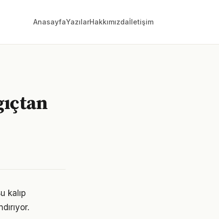
Anasayfa
Yazılar
Hakkımızda
İletişim
gıçtan
u kalıp
dırıyor.