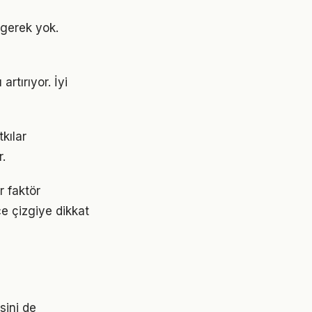
gerek yok.
rtırıyor. İyi
kılar
.
r faktör
ce çizgiye dikkat
sini de