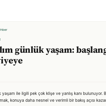
ehber
R
ım günlük yaşam: başlan
viyeye
aşam ile ilgili pek çok klişe ve yanlış kanı bulunuyor. B
lmak, konuya daha nesnel ve verimli bir bakış açısı kazan