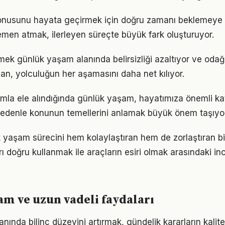
nusunu hayata geçirmek için doğru zamanı beklemeye 
men atmak, ilerleyen süreçte büyük fark oluşturuyor.
mek günlük yaşam alanında belirsizliği azaltıyor ve odağı a
lan, yolculuğun her aşamasını daha net kılıyor.
ımla ele alındığında günlük yaşam, hayatımıza önemli kat
 nedenle konunun temellerini anlamak büyük önem taşıyor
k yaşam sürecini hem kolaylaştıran hem de zorlaştıran bi
arı doğru kullanmak ile araçların esiri olmak arasındaki in
m ve uzun vadeli faydaları
ında bilinç düzeyini artırmak, gündelik kararların kalite