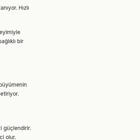
nıyor. Hızlı
eyimiyle
ğlıklı bir
, büyümenin
tiriyor.
 güçlendirir.
i olur.