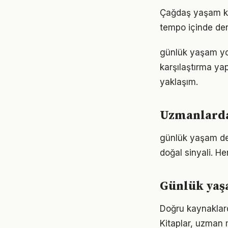
Çağdaş yaşam koş
tempo içinde den
günlük yaşam yol
karşılaştırma ya
yaklaşım.
Uzmanlarda
günlük yaşam den
doğal sinyali. He
Günlük yaş
Doğru kaynaklard
Kitaplar, uzman m